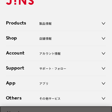
Products
製品情報
メガネ
Shop
店舗情報
サングラス
レンズ
店舗
コンタクトレンズ
Account
アカウント情報
オンラインショップ
老眼鏡
キッズ
マイページ／ログイン
Support
アクセサリー
サポート・フォロー
ログアウト
LINE公式アカウント
お知らせ
App
アプリ
よくあるご質問
ご利用ガイド
JINSアプリ
お問い合わせ
Others
その他サービス
3D WEB試着