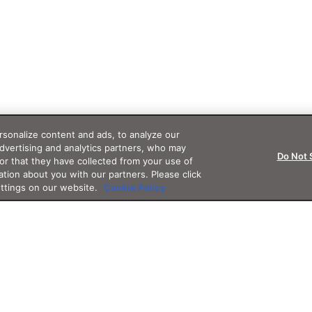
sonalize content and ads, to analyze our
advertising and analytics partners, who may
Do Not 
or that they have collected from your use of
ation about you with our partners. Please click
ettings on our website.
Cookie Policy