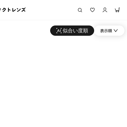
タクトレンズ
似合い度順
表示順