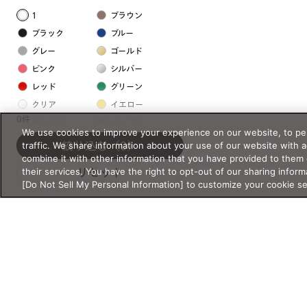
1
ブラウン
ブラック
ブルー
グレー
ゴールド
ピンク
シルバー
レッド
グリーン
クリア
イエロー
0件
オレンジ
パープル
We use cookies to improve your experience on our website, to per
ホワイト
traffic. We share information about your use of our website with 
絞り込む
（0）
combine it with other information that you have provided to them 
their services. You have the right to opt-out of our sharing inform
リセット
フレームの素材
[Do Not Sell My Personal Information] to customize your cookie s
プラスチック系
樹脂
アセテート
サスティナブル素材