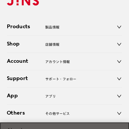
Products
製品情報
メガネ
Shop
店舗情報
サングラス
レンズ
店舗
コンタクトレンズ
Account
アカウント情報
オンラインショップ
老眼鏡
キッズ
マイページ／ログイン
Support
アクセサリー
サポート・フォロー
ログアウト
LINE公式アカウント
お知らせ
App
アプリ
よくあるご質問
ご利用ガイド
JINSアプリ
お問い合わせ
Others
その他サービス
3D WEB試着