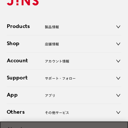
Products
製品情報
メガネ
Shop
店舗情報
サングラス
レンズ
店舗
コンタクトレンズ
Account
アカウント情報
オンラインショップ
老眼鏡
キッズ
マイページ／ログイン
Support
アクセサリー
サポート・フォロー
ログアウト
LINE公式アカウント
お知らせ
App
アプリ
よくあるご質問
ご利用ガイド
JINSアプリ
お問い合わせ
Others
その他サービス
3D WEB試着