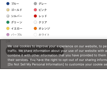
ブルー
グレー
ゴールド
ピンク
シルバー
レッド
グリーン
クリア
イエロー
オレンジ
パープル
ホワイト
0件
We use cookies to improve your experience on our website, to per
フレームの素材
traffic. We share information about your use of our website with 
絞り込む
（0）
combine it with other information that you have provided to them 
プラスチック系
their services. You have the right to opt-out of our sharing inform
リセット
[Do Not Sell My Personal Information] to customize your cookie s
樹脂
アセテート
サスティナブル素材
セルロイド