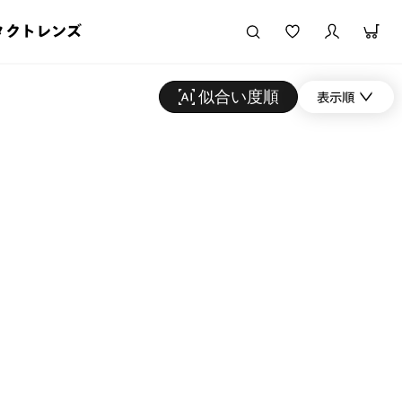
タクトレンズ
似合い度順
表示順