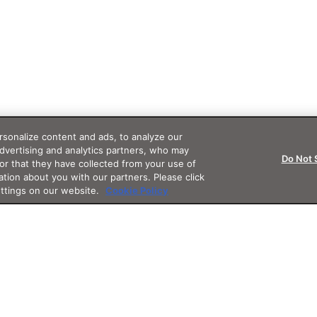
sonalize content and ads, to analyze our
advertising and analytics partners, who may
Do Not 
or that they have collected from your use of
ation about you with our partners. Please click
ettings on our website.
Cookie Policy