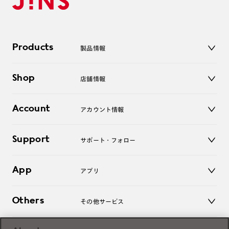
Products
製品情報
メガネ
Shop
店舗情報
サングラス
レンズ
店舗
コンタクトレンズ
Account
アカウント情報
オンラインショップ
老眼鏡
キッズ
マイページ／ログイン
Support
アクセサリー
サポート・フォロー
ログアウト
LINE公式アカウント
お知らせ
App
アプリ
よくあるご質問
ご利用ガイド
JINSアプリ
お問い合わせ
Others
その他サービス
3D WEB試着