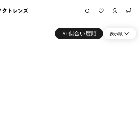
タクトレンズ
似合い度順
表示順