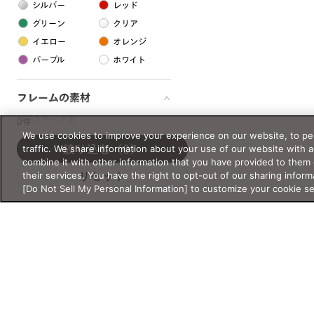
シルバー
レッド
グリーン
クリア
イエロー
オレンジ
パープル
ホワイト
フレームの素材
プラスチック系
0件
We use cookies to improve your experience on our website, to per
樹脂
traffic. We share information about your use of our website with 
絞り込む
（0）
combine it with other information that you have provided to them 
their services. You have the right to opt-out of our sharing inform
リセット
アセテート
[Do Not Sell My Personal Information] to customize your cookie s
サスティナブル素材
セルロイド
金属系
メタル