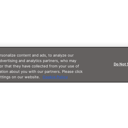
sonalize content and ads, to analyze our
advertising and analytics partners, who may
Do Not 
or that they have collected from your use of
ation about you with our partners. Please click
ettings on our website.
Cookie Policy