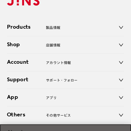
Products
製品情報
メガネ
Shop
店舗情報
サングラス
レンズ
店舗
コンタクトレンズ
Account
アカウント情報
オンラインショップ
老眼鏡
キッズ
マイページ／ログイン
Support
アクセサリー
サポート・フォロー
ログアウト
LINE公式アカウント
お知らせ
App
アプリ
よくあるご質問
ご利用ガイド
JINSアプリ
お問い合わせ
Others
その他サービス
3D WEB試着