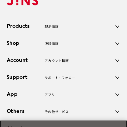
Products
製品情報
メガネ
Shop
店舗情報
サングラス
レンズ
店舗
コンタクトレンズ
Account
アカウント情報
オンラインショップ
老眼鏡
キッズ
マイページ／ログイン
Support
アクセサリー
サポート・フォロー
ログアウト
LINE公式アカウント
お知らせ
App
アプリ
よくあるご質問
ご利用ガイド
JINSアプリ
お問い合わせ
Others
その他サービス
3D WEB試着