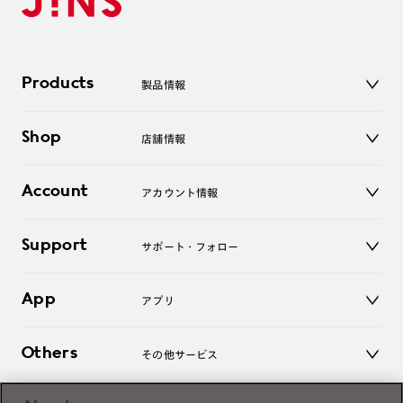
Products
製品情報
メガネ
Shop
店舗情報
サングラス
レンズ
店舗
コンタクトレンズ
Account
アカウント情報
オンラインショップ
老眼鏡
キッズ
マイページ／ログイン
Support
アクセサリー
サポート・フォロー
ログアウト
LINE公式アカウント
お知らせ
App
アプリ
よくあるご質問
ご利用ガイド
JINSアプリ
お問い合わせ
Others
その他サービス
3D WEB試着