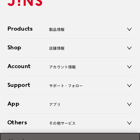
Products
製品情報
メガネ
Shop
店舗情報
サングラス
レンズ
店舗
コンタクトレンズ
Account
アカウント情報
オンラインショップ
老眼鏡
キッズ
マイページ／ログイン
Support
アクセサリー
サポート・フォロー
ログアウト
LINE公式アカウント
お知らせ
App
アプリ
よくあるご質問
ご利用ガイド
JINSアプリ
お問い合わせ
Others
その他サービス
3D WEB試着