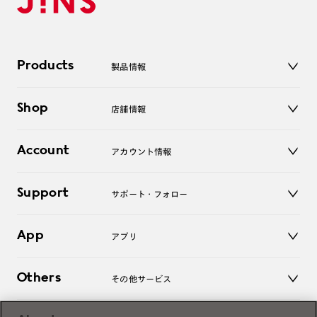
Products
製品情報
メガネ
Shop
店舗情報
サングラス
レンズ
店舗
コンタクトレンズ
Account
アカウント情報
オンラインショップ
老眼鏡
キッズ
マイページ／ログイン
Support
アクセサリー
サポート・フォロー
ログアウト
LINE公式アカウント
お知らせ
App
アプリ
よくあるご質問
ご利用ガイド
JINSアプリ
お問い合わせ
Others
その他サービス
3D WEB試着