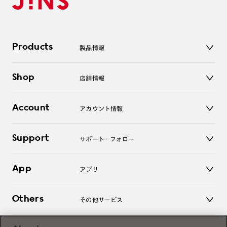
Products
製品情報
メガネ
Shop
店舗情報
サングラス
レンズ
店舗
コンタクトレンズ
Account
アカウント情報
オンラインショップ
老眼鏡
キッズ
マイページ／ログイン
Support
アクセサリー
サポート・フォロー
ログアウト
LINE公式アカウント
お知らせ
App
アプリ
よくあるご質問
ご利用ガイド
JINSアプリ
お問い合わせ
Others
その他サービス
3D WEB試着