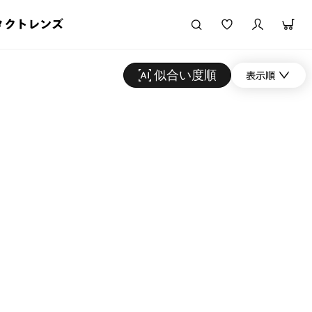
タクトレンズ
似合い度順
表示順