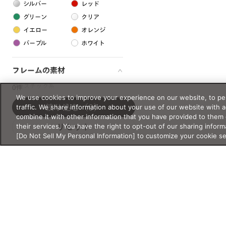
シルバー
レッド
グリーン
クリア
イエロー
オレンジ
パープル
ホワイト
フレームの素材
プラスチック系
0件
We use cookies to improve your experience on our website, to per
樹脂
traffic. We share information about your use of our website with 
絞り込む
（0）
combine it with other information that you have provided to them 
their services. You have the right to opt-out of our sharing inform
リセット
アセテート
[Do Not Sell My Personal Information] to customize your cookie s
サスティナブル素材
セルロイド
金属系
メタル