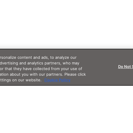
sonalize content and ads, to analyze our
advertising and analytics partners, who may
Do Not 
or that they have collected from your use of
ation about you with our partners. Please click
ettings on our website.
Cookie Policy