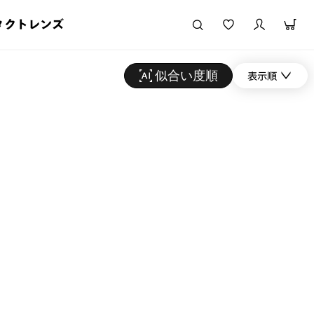
タクトレンズ
似合い度順
表示順