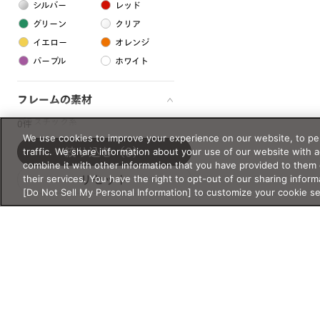
シルバー
レッド
グリーン
クリア
イエロー
オレンジ
パープル
ホワイト
フレームの素材
プラスチック系
0件
We use cookies to improve your experience on our website, to per
樹脂
traffic. We share information about your use of our website with 
絞り込む
（0）
combine it with other information that you have provided to them 
their services. You have the right to opt-out of our sharing inform
リセット
アセテート
[Do Not Sell My Personal Information] to customize your cookie s
サスティナブル素材
セルロイド
金属系
メタル