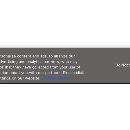
sonalize content and ads, to analyze our
advertising and analytics partners, who may
Do Not 
or that they have collected from your use of
ation about you with our partners. Please click
ettings on our website.
Cookie Policy