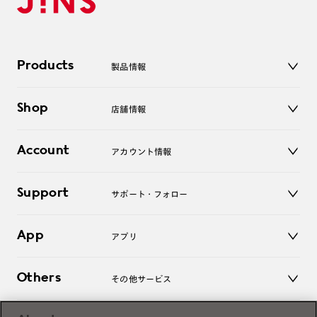
Products
製品情報
メガネ
Shop
店舗情報
サングラス
レンズ
店舗
コンタクトレンズ
Account
アカウント情報
オンラインショップ
老眼鏡
キッズ
マイページ／ログイン
Support
アクセサリー
サポート・フォロー
ログアウト
LINE公式アカウント
お知らせ
App
アプリ
よくあるご質問
ご利用ガイド
JINSアプリ
お問い合わせ
Others
その他サービス
3D WEB試着