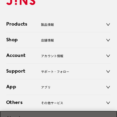
Products
製品情報
メガネ
Shop
店舗情報
サングラス
レンズ
店舗
コンタクトレンズ
Account
アカウント情報
オンラインショップ
老眼鏡
キッズ
マイページ／ログイン
Support
アクセサリー
サポート・フォロー
ログアウト
LINE公式アカウント
お知らせ
App
アプリ
よくあるご質問
ご利用ガイド
JINSアプリ
お問い合わせ
Others
その他サービス
3D WEB試着