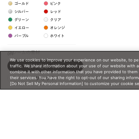
ゴールド
ピンク
シルバー
レッド
グリーン
クリア
イエロー
オレンジ
パープル
ホワイト
フレームの素材
0件
We use cookies to improve your experience on our website, to per
プラスチック系
traffic. We share information about your use of our website with 
絞り込む
（0）
combine it with other information that you have provided to them 
樹脂
their services. You have the right to opt-out of our sharing inform
リセット
[Do Not Sell My Personal Information] to customize your cookie s
アセテート
サスティナブル素材
セルロイド
金属系