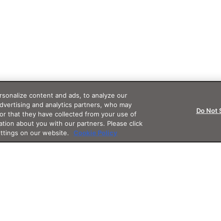
sonalize content and ads, to analyze our
advertising and analytics partners, who may
Do Not 
or that they have collected from your use of
ation about you with our partners. Please click
ettings on our website.
Cookie Policy