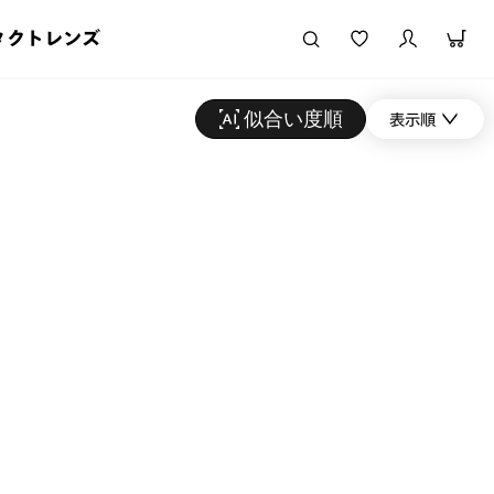
タクトレンズ
似合い度順
表示順