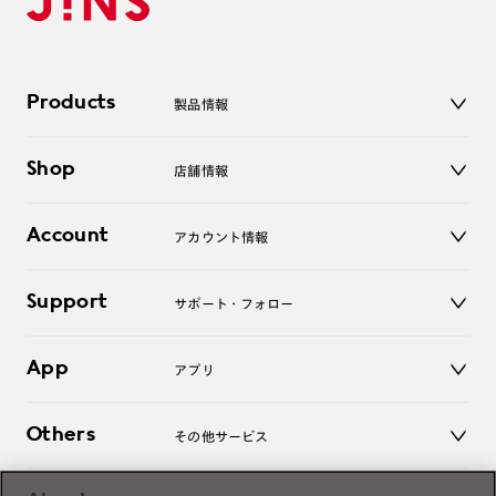
Products
製品情報
メガネ
Shop
店舗情報
サングラス
レンズ
店舗
コンタクトレンズ
Account
アカウント情報
オンラインショップ
老眼鏡
キッズ
マイページ／ログイン
Support
アクセサリー
サポート・フォロー
ログアウト
LINE公式アカウント
お知らせ
App
アプリ
よくあるご質問
ご利用ガイド
JINSアプリ
お問い合わせ
Others
その他サービス
3D WEB試着