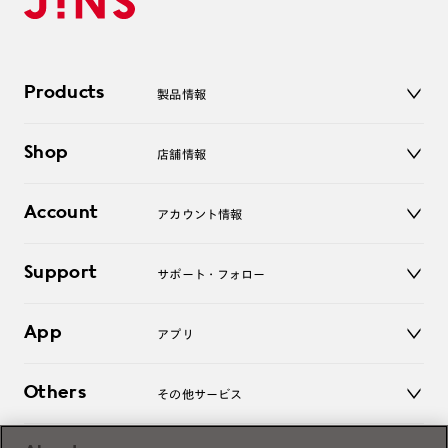
Products
製品情報
メガネ
Shop
店舗情報
サングラス
レンズ
店舗
コンタクトレンズ
Account
アカウント情報
オンラインショップ
老眼鏡
キッズ
マイページ／ログイン
Support
アクセサリー
サポート・フォロー
ログアウト
LINE公式アカウント
お知らせ
App
アプリ
よくあるご質問
ご利用ガイド
JINSアプリ
お問い合わせ
Others
その他サービス
3D WEB試着