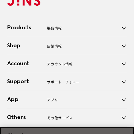
Products
製品情報
メガネ
Shop
店舗情報
サングラス
レンズ
店舗
コンタクトレンズ
Account
アカウント情報
オンラインショップ
老眼鏡
キッズ
マイページ／ログイン
Support
アクセサリー
サポート・フォロー
ログアウト
LINE公式アカウント
お知らせ
App
アプリ
よくあるご質問
ご利用ガイド
JINSアプリ
お問い合わせ
Others
その他サービス
3D WEB試着