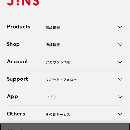
Products
製品情報
メガネ
Shop
店舗情報
サングラス
レンズ
店舗
コンタクトレンズ
Account
アカウント情報
オンラインショップ
老眼鏡
キッズ
マイページ／ログイン
Support
アクセサリー
サポート・フォロー
ログアウト
LINE公式アカウント
お知らせ
App
アプリ
よくあるご質問
ご利用ガイド
JINSアプリ
お問い合わせ
Others
その他サービス
3D WEB試着