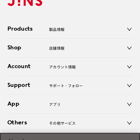
Products
製品情報
メガネ
Shop
店舗情報
サングラス
レンズ
店舗
コンタクトレンズ
Account
アカウント情報
オンラインショップ
老眼鏡
キッズ
マイページ／ログイン
Support
アクセサリー
サポート・フォロー
ログアウト
LINE公式アカウント
お知らせ
App
アプリ
よくあるご質問
ご利用ガイド
JINSアプリ
お問い合わせ
Others
その他サービス
3D WEB試着