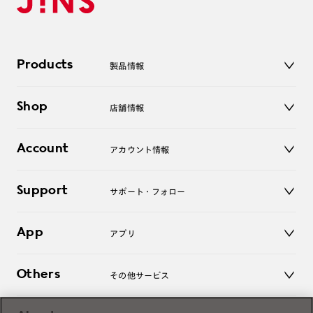
Products
製品情報
メガネ
Shop
店舗情報
サングラス
レンズ
店舗
コンタクトレンズ
Account
アカウント情報
オンラインショップ
老眼鏡
キッズ
マイページ／ログイン
Support
アクセサリー
サポート・フォロー
ログアウト
LINE公式アカウント
お知らせ
App
アプリ
よくあるご質問
ご利用ガイド
JINSアプリ
お問い合わせ
Others
その他サービス
3D WEB試着