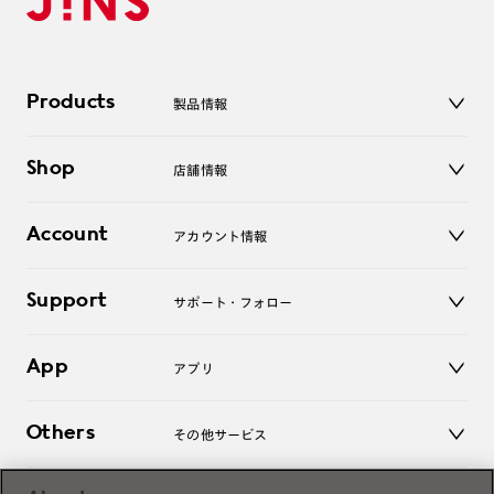
Products
製品情報
メガネ
Shop
店舗情報
サングラス
レンズ
店舗
コンタクトレンズ
Account
アカウント情報
オンラインショップ
老眼鏡
キッズ
マイページ／ログイン
Support
アクセサリー
サポート・フォロー
ログアウト
LINE公式アカウント
お知らせ
App
アプリ
よくあるご質問
ご利用ガイド
JINSアプリ
お問い合わせ
Others
その他サービス
3D WEB試着