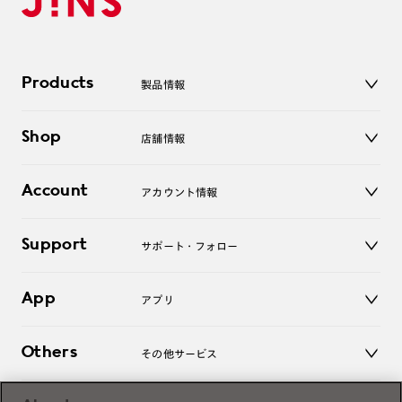
Products
製品情報
メガネ
Shop
店舗情報
サングラス
レンズ
店舗
コンタクトレンズ
Account
アカウント情報
オンラインショップ
老眼鏡
キッズ
マイページ／ログイン
Support
アクセサリー
サポート・フォロー
ログアウト
LINE公式アカウント
お知らせ
App
アプリ
よくあるご質問
ご利用ガイド
JINSアプリ
お問い合わせ
Others
その他サービス
3D WEB試着