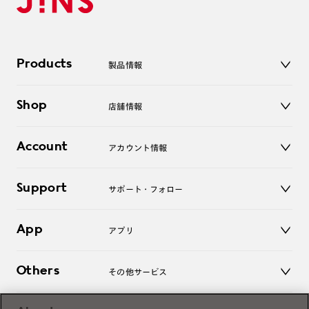
Products
製品情報
メガネ
Shop
店舗情報
サングラス
レンズ
店舗
コンタクトレンズ
Account
アカウント情報
オンラインショップ
老眼鏡
キッズ
マイページ／ログイン
Support
アクセサリー
サポート・フォロー
ログアウト
LINE公式アカウント
お知らせ
App
アプリ
よくあるご質問
ご利用ガイド
JINSアプリ
お問い合わせ
Others
その他サービス
3D WEB試着