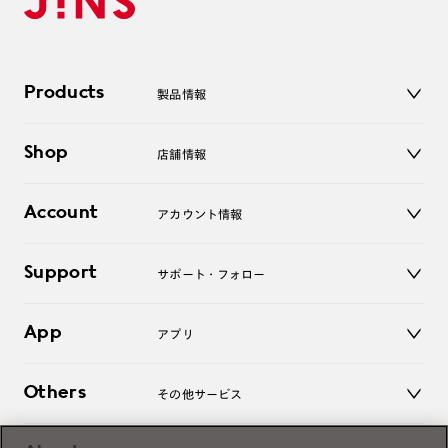
Products
製品情報
メガネ
Shop
店舗情報
サングラス
レンズ
店舗
コンタクトレンズ
Account
アカウント情報
オンラインショップ
老眼鏡
キッズ
マイページ／ログイン
Support
アクセサリー
サポート・フォロー
ログアウト
LINE公式アカウント
お知らせ
App
アプリ
よくあるご質問
ご利用ガイド
JINSアプリ
お問い合わせ
Others
その他サービス
3D WEB試着