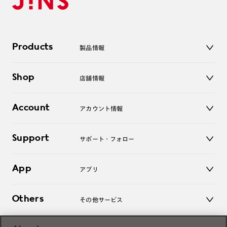
Products
製品情報
メガネ
Shop
店舗情報
サングラス
レンズ
店舗
コンタクトレンズ
Account
アカウント情報
オンラインショップ
老眼鏡
キッズ
マイページ／ログイン
Support
アクセサリー
サポート・フォロー
ログアウト
LINE公式アカウント
お知らせ
App
アプリ
よくあるご質問
ご利用ガイド
JINSアプリ
お問い合わせ
Others
その他サービス
3D WEB試着