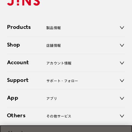
Products
製品情報
メガネ
Shop
店舗情報
サングラス
レンズ
店舗
コンタクトレンズ
Account
アカウント情報
オンラインショップ
老眼鏡
キッズ
マイページ／ログイン
Support
アクセサリー
サポート・フォロー
ログアウト
LINE公式アカウント
お知らせ
App
アプリ
よくあるご質問
ご利用ガイド
JINSアプリ
お問い合わせ
Others
その他サービス
3D WEB試着