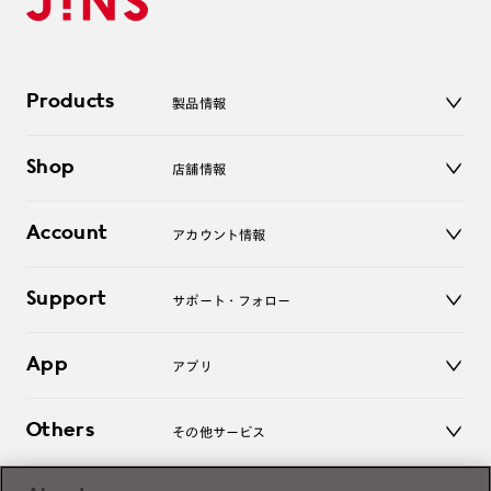
Products
製品情報
メガネ
Shop
店舗情報
サングラス
レンズ
店舗
コンタクトレンズ
Account
アカウント情報
オンラインショップ
老眼鏡
キッズ
マイページ／ログイン
Support
アクセサリー
サポート・フォロー
ログアウト
LINE公式アカウント
お知らせ
App
アプリ
よくあるご質問
ご利用ガイド
JINSアプリ
お問い合わせ
Others
その他サービス
3D WEB試着