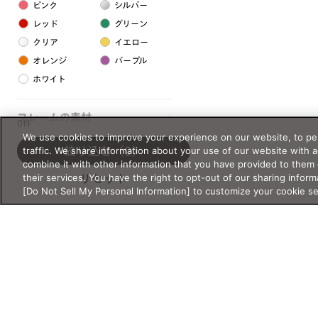
ピンク
シルバー
レッド
グリーン
クリア
イエロー
オレンジ
パープル
ホワイト
フレームの素材
0件
We use cookies to improve your experience on our website, to per
プラスチック系
traffic. We share information about your use of our website with 
絞り込む
（0）
combine it with other information that you have provided to them 
樹脂
their services. You have the right to opt-out of our sharing inform
リセット
[Do Not Sell My Personal Information] to customize your cookie s
アセテート
サスティナブル素材
セルロイド
金属系