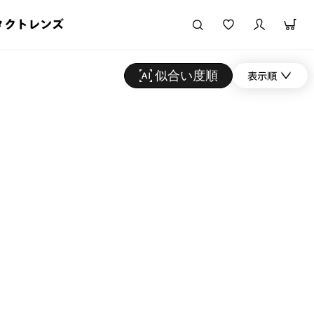
タクトレンズ
似合い度順
表示順