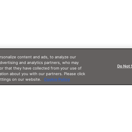
sonalize content and ads, to analyze our
advertising and analytics partners, who may
Do Not 
or that they have collected from your use of
ation about you with our partners. Please click
ettings on our website.
Cookie Policy