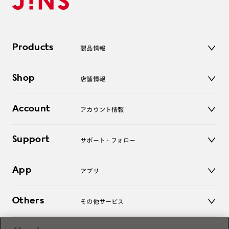
Products
製品情報
メガネ
Shop
店舗情報
サングラス
レンズ
店舗
コンタクトレンズ
Account
アカウント情報
オンラインショップ
老眼鏡
キッズ
マイページ／ログイン
Support
アクセサリー
サポート・フォロー
ログアウト
LINE公式アカウント
お知らせ
App
アプリ
よくあるご質問
ご利用ガイド
JINSアプリ
お問い合わせ
Others
その他サービス
3D WEB試着