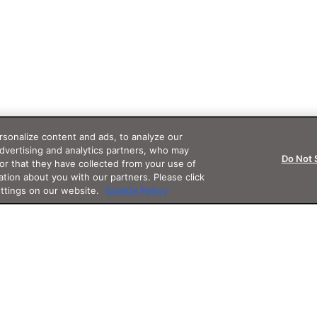
sonalize content and ads, to analyze our
advertising and analytics partners, who may
Do Not 
or that they have collected from your use of
ation about you with our partners. Please click
ettings on our website.
Cookie Policy