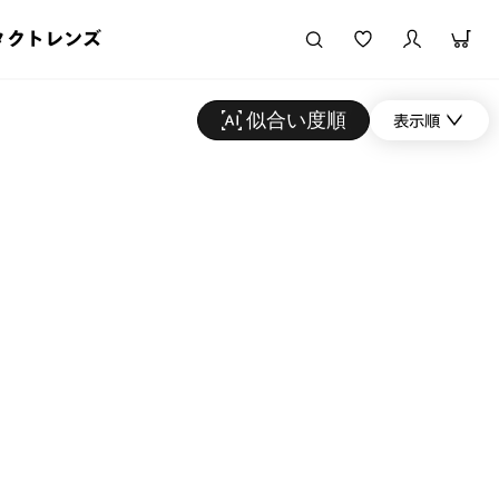
タクトレンズ
似合い度順
表示順