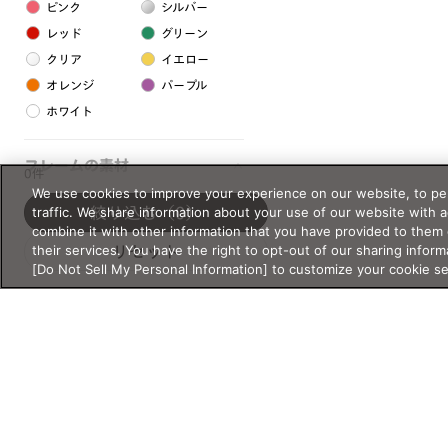
ピンク
シルバー
レッド
グリーン
クリア
イエロー
オレンジ
パープル
ホワイト
フレームの素材
0件
We use cookies to improve your experience on our website, to per
プラスチック系
traffic. We share information about your use of our website with 
絞り込む
（0）
combine it with other information that you have provided to them 
樹脂
their services. You have the right to opt-out of our sharing inform
リセット
[Do Not Sell My Personal Information] to customize your cookie s
アセテート
サスティナブル素材
セルロイド
金属系