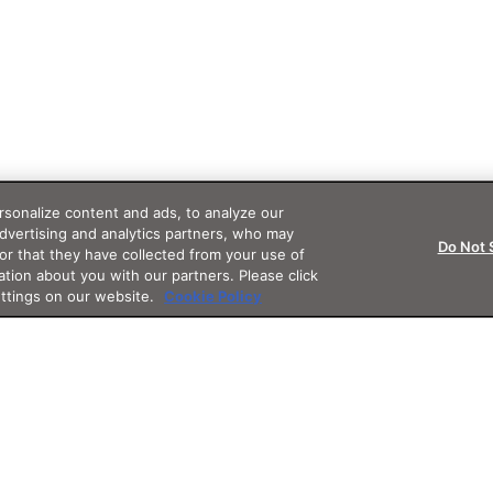
sonalize content and ads, to analyze our
advertising and analytics partners, who may
Do Not 
or that they have collected from your use of
ation about you with our partners. Please click
ettings on our website.
Cookie Policy