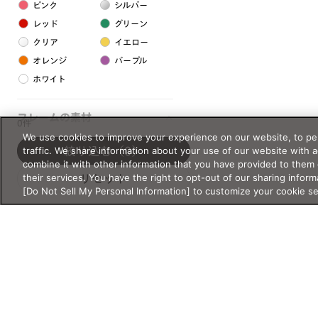
ピンク
シルバー
レッド
グリーン
クリア
イエロー
オレンジ
パープル
ホワイト
フレームの素材
0件
We use cookies to improve your experience on our website, to per
プラスチック系
traffic. We share information about your use of our website with 
絞り込む
（0）
combine it with other information that you have provided to them 
樹脂
their services. You have the right to opt-out of our sharing inform
リセット
[Do Not Sell My Personal Information] to customize your cookie s
アセテート
サスティナブル素材
セルロイド
金属系