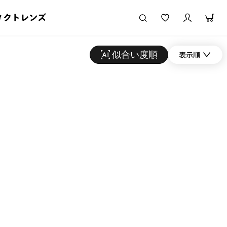
タクトレンズ
似合い度順
表示順