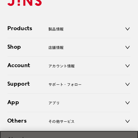
Products
製品情報
メガネ
Shop
店舗情報
サングラス
レンズ
店舗
コンタクトレンズ
Account
アカウント情報
オンラインショップ
老眼鏡
キッズ
マイページ／ログイン
Support
アクセサリー
サポート・フォロー
ログアウト
LINE公式アカウント
お知らせ
App
アプリ
よくあるご質問
ご利用ガイド
JINSアプリ
お問い合わせ
Others
その他サービス
3D WEB試着