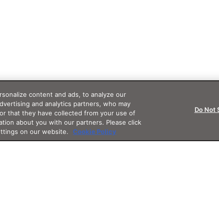
sonalize content and ads, to analyze our
advertising and analytics partners, who may
Do Not 
or that they have collected from your use of
ation about you with our partners. Please click
ettings on our website.
Cookie Policy