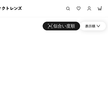
タクトレンズ
似合い度順
表示順