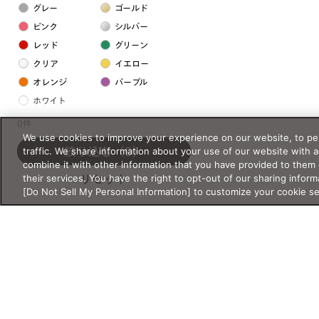
グレー
ゴールド
ピンク
シルバー
レッド
グリーン
クリア
イエロー
オレンジ
パープル
ホワイト
0件
We use cookies to improve your experience on our website, to per
フレームの素材
traffic. We share information about your use of our website with 
絞り込む
（0）
プラスチック系
combine it with other information that you have provided to them 
their services. You have the right to opt-out of our sharing inform
リセット
樹脂
[Do Not Sell My Personal Information] to customize your cookie s
アセテート
サスティナブル素材
セルロイド