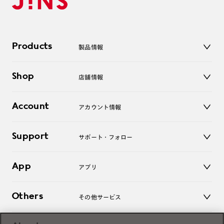
Products
製品情報
メガネ
Shop
店舗情報
サングラス
レンズ
店舗
コンタクトレンズ
Account
アカウント情報
オンラインショップ
老眼鏡
キッズ
マイページ／ログイン
Support
アクセサリー
サポート・フォロー
ログアウト
LINE公式アカウント
お知らせ
App
アプリ
よくあるご質問
ご利用ガイド
JINSアプリ
お問い合わせ
Others
その他サービス
3D WEB試着