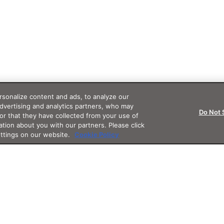
sonalize content and ads, to analyze our
advertising and analytics partners, who may
Do Not 
or that they have collected from your use of
ation about you with our partners. Please click
ettings on our website.
Cookie Policy