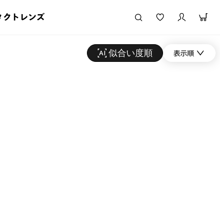
タクトレンズ
似合い度順
表示順