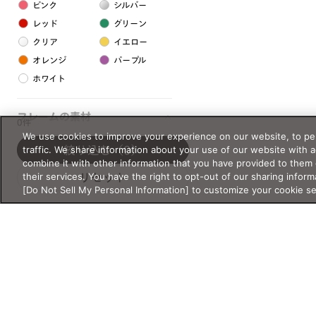
ピンク
シルバー
レッド
グリーン
クリア
イエロー
オレンジ
パープル
ホワイト
フレームの素材
0件
We use cookies to improve your experience on our website, to per
プラスチック系
traffic. We share information about your use of our website with 
絞り込む
（0）
combine it with other information that you have provided to them 
樹脂
their services. You have the right to opt-out of our sharing inform
リセット
[Do Not Sell My Personal Information] to customize your cookie s
アセテート
サスティナブル素材
セルロイド
金属系