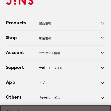
Products
製品情報
メガネ
Shop
店舗情報
サングラス
レンズ
店舗
コンタクトレンズ
Account
アカウント情報
オンラインショップ
老眼鏡
キッズ
マイページ／ログイン
Support
アクセサリー
サポート・フォロー
ログアウト
LINE公式アカウント
お知らせ
App
アプリ
よくあるご質問
ご利用ガイド
JINSアプリ
お問い合わせ
Others
その他サービス
3D WEB試着