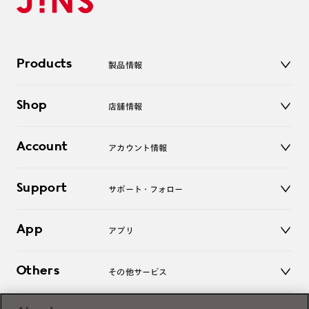
Products
製品情報
メガネ
Shop
店舗情報
サングラス
レンズ
店舗
コンタクトレンズ
Account
アカウント情報
オンラインショップ
老眼鏡
キッズ
マイページ／ログイン
Support
アクセサリー
サポート・フォロー
ログアウト
LINE公式アカウント
お知らせ
App
アプリ
よくあるご質問
ご利用ガイド
JINSアプリ
お問い合わせ
Others
その他サービス
3D WEB試着