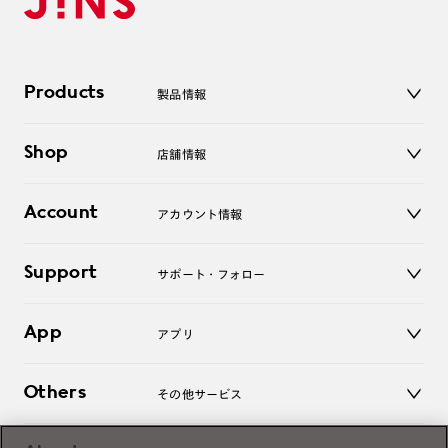
Products
製品情報
メガネ
Shop
店舗情報
サングラス
レンズ
店舗
コンタクトレンズ
Account
アカウント情報
オンラインショップ
老眼鏡
キッズ
マイページ／ログイン
Support
アクセサリー
サポート・フォロー
ログアウト
LINE公式アカウント
お知らせ
App
アプリ
よくあるご質問
ご利用ガイド
JINSアプリ
お問い合わせ
Others
その他サービス
3D WEB試着