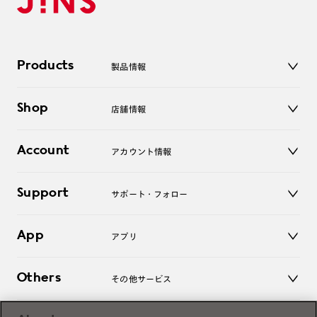
Products
製品情報
メガネ
Shop
店舗情報
サングラス
レンズ
店舗
コンタクトレンズ
Account
アカウント情報
オンラインショップ
老眼鏡
キッズ
マイページ／ログイン
Support
アクセサリー
サポート・フォロー
ログアウト
LINE公式アカウント
お知らせ
App
アプリ
よくあるご質問
ご利用ガイド
JINSアプリ
お問い合わせ
Others
その他サービス
3D WEB試着