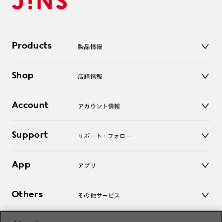
Products
製品情報
メガネ
Shop
店舗情報
サングラス
レンズ
店舗
コンタクトレンズ
Account
アカウント情報
オンラインショップ
老眼鏡
キッズ
マイページ／ログイン
Support
アクセサリー
サポート・フォロー
ログアウト
LINE公式アカウント
お知らせ
App
アプリ
よくあるご質問
ご利用ガイド
JINSアプリ
お問い合わせ
Others
その他サービス
3D WEB試着