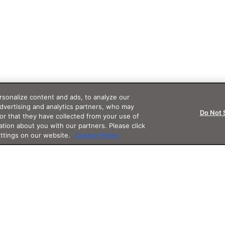
sonalize content and ads, to analyze our
advertising and analytics partners, who may
Do Not 
or that they have collected from your use of
ation about you with our partners. Please click
ettings on our website.
Cookie Policy