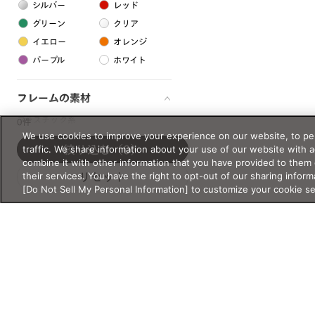
シルバー
レッド
グリーン
クリア
イエロー
オレンジ
パープル
ホワイト
フレームの素材
プラスチック系
0件
We use cookies to improve your experience on our website, to per
樹脂
traffic. We share information about your use of our website with 
絞り込む
（0）
combine it with other information that you have provided to them 
their services. You have the right to opt-out of our sharing inform
リセット
アセテート
[Do Not Sell My Personal Information] to customize your cookie s
サスティナブル素材
セルロイド
金属系
メタル