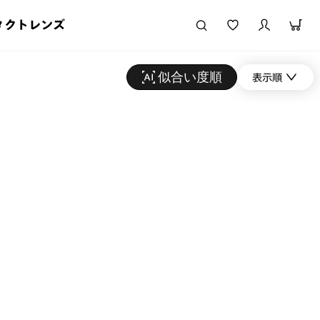
タクトレンズ
似合い度順
表示順