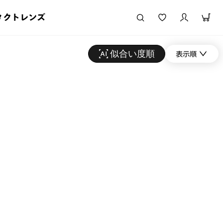
タクトレンズ
似合い度順
表示順