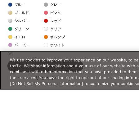
ブルー
グレー
ゴールド
ピンク
シルバー
レッド
グリーン
クリア
イエロー
オレンジ
パープル
ホワイト
0件
We use cookies to improve your experience on our website, to per
フレームの素材
traffic. We share information about your use of our website with 
絞り込む
（0）
combine it with other information that you have provided to them 
プラスチック系
their services. You have the right to opt-out of our sharing inform
リセット
[Do Not Sell My Personal Information] to customize your cookie s
樹脂
アセテート
サスティナブル素材
セルロイド