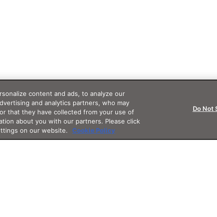
sonalize content and ads, to analyze our
advertising and analytics partners, who may
Do Not 
or that they have collected from your use of
ation about you with our partners. Please click
ettings on our website.
Cookie Policy