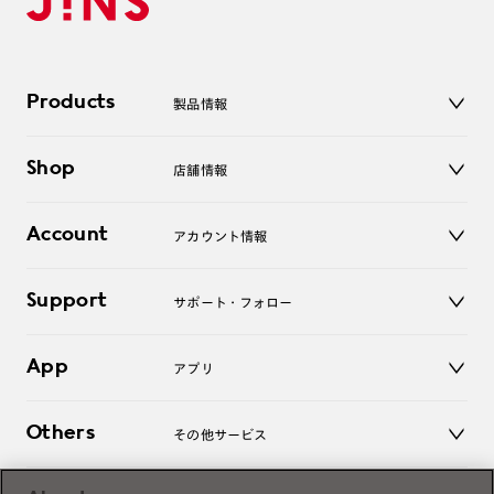
Products
製品情報
メガネ
Shop
店舗情報
サングラス
レンズ
店舗
コンタクトレンズ
Account
アカウント情報
オンラインショップ
老眼鏡
キッズ
マイページ／ログイン
Support
アクセサリー
サポート・フォロー
ログアウト
LINE公式アカウント
お知らせ
App
アプリ
よくあるご質問
ご利用ガイド
JINSアプリ
お問い合わせ
Others
その他サービス
3D WEB試着