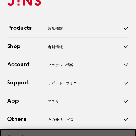
Products
製品情報
メガネ
Shop
店舗情報
サングラス
レンズ
店舗
コンタクトレンズ
Account
アカウント情報
オンラインショップ
老眼鏡
キッズ
マイページ／ログイン
Support
アクセサリー
サポート・フォロー
ログアウト
LINE公式アカウント
お知らせ
App
アプリ
よくあるご質問
ご利用ガイド
JINSアプリ
お問い合わせ
Others
その他サービス
3D WEB試着