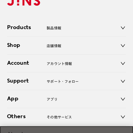
Products
製品情報
メガネ
Shop
店舗情報
サングラス
レンズ
店舗
コンタクトレンズ
Account
アカウント情報
オンラインショップ
老眼鏡
キッズ
マイページ／ログイン
Support
アクセサリー
サポート・フォロー
ログアウト
LINE公式アカウント
お知らせ
App
アプリ
よくあるご質問
ご利用ガイド
JINSアプリ
お問い合わせ
Others
その他サービス
3D WEB試着