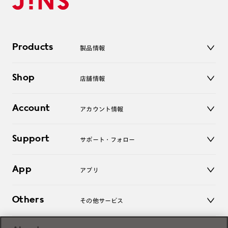
Products
製品情報
メガネ
Shop
店舗情報
サングラス
レンズ
店舗
コンタクトレンズ
Account
アカウント情報
オンラインショップ
老眼鏡
キッズ
マイページ／ログイン
Support
アクセサリー
サポート・フォロー
ログアウト
LINE公式アカウント
お知らせ
App
アプリ
よくあるご質問
ご利用ガイド
JINSアプリ
お問い合わせ
Others
その他サービス
3D WEB試着